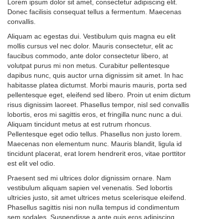
Lorem ipsum dolor sit amet, consectetur adipiscing elit.
Donec facilisis consequat tellus a fermentum. Maecenas
convallis.
Aliquam ac egestas dui. Vestibulum quis magna eu elit
mollis cursus vel nec dolor. Mauris consectetur, elit ac
faucibus commodo, ante dolor consectetur libero, at
volutpat purus mi non metus. Curabitur pellentesque
dapibus nunc, quis auctor urna dignissim sit amet. In hac
habitasse platea dictumst. Morbi mauris mauris, porta sed
pellentesque eget, eleifend sed libero. Proin ut enim dictum
risus dignissim laoreet. Phasellus tempor, nisl sed convallis
lobortis, eros mi sagittis eros, et fringilla nunc nunc a dui.
Aliquam tincidunt metus at est rutrum rhoncus.
Pellentesque eget odio tellus. Phasellus non justo lorem.
Maecenas non elementum nunc. Mauris blandit, ligula id
tincidunt placerat, erat lorem hendrerit eros, vitae porttitor
est elit vel odio.
Praesent sed mi ultrices dolor dignissim ornare. Nam
vestibulum aliquam sapien vel venenatis. Sed lobortis
ultricies justo, sit amet ultrices metus scelerisque eleifend.
Phasellus sagittis nisi non nulla tempus id condimentum
sem sodales. Suspendisse a ante quis eros adipiscing